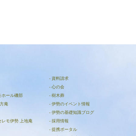
資料請求
心の会
モホール磯部
樹木葬
方庵
伊勢のイベント情報
伊勢の基礎知識ブログ
セレモ伊勢 上地庵
採用情報
提携ポータル