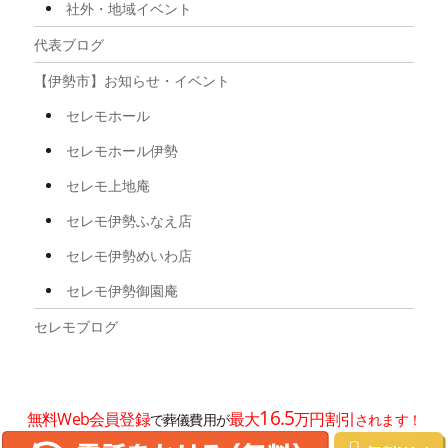
社外・地域イベント
2025年8月
代表ブログ
2025年7月
【伊勢市】お知らせ・イベント
2025年6月
セレモホール
2025年5月
セレモホール伊勢
2025年4月
セレモ上地庵
2025年3月
セレモ伊勢ふなえ店
2025年2月
セレモ伊勢めいわ店
2025年1月
セレモ伊勢御園庵
2024年12月
セレモブログ
2024年11月
2024年10月
16.5
無料Web会員登録
最大
万円割引
で葬儀費用が
されます！
2024年8月