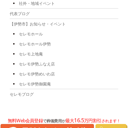
社外・地域イベント
2025年8月
代表ブログ
2025年7月
【伊勢市】お知らせ・イベント
2025年6月
セレモホール
2025年5月
セレモホール伊勢
2025年4月
セレモ上地庵
2025年3月
セレモ伊勢ふなえ店
2025年2月
セレモ伊勢めいわ店
2025年1月
セレモ伊勢御園庵
2024年12月
セレモブログ
2024年11月
2024年10月
16.5
無料Web会員登録
最大
万円割引
で葬儀費用が
されます！
2024年8月