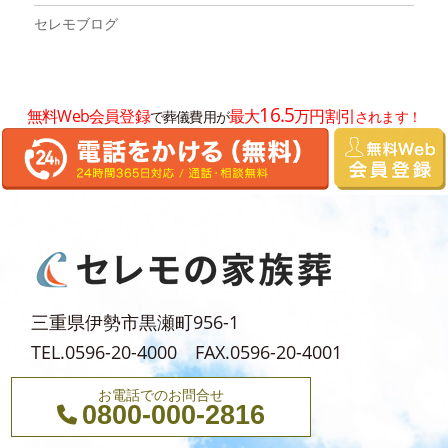
2024年12月
セレモブログ
2024年11月
2024年10月
16.5
無料Web会員登録
最大
万円割引
で葬儀費用が
されます！
2024年8月
2024年7月
2024年6月
2024年5月
2024年4月
2024年3月
三重県伊勢市黒瀬町956-1
2024年2月
TEL.0596-20-4000 FAX.0596-20-4001
2024年1月
お電話でのお問合せ
0800-000-2816
2023年12月