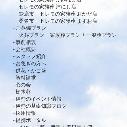
2022年2月
セレモの家族葬 津にし店
鈴鹿市
セレモの家族葬 おかだ店
2021年11月
桑名市
セレモの家族葬 ますお店
2021年6月
ご葬儀プラン
火葬プラン
家族葬プラン
一般葬プラン
2021年4月
事前相談
2021年2月
会社概要
スタッフ紹介
2021年1月
お急ぎの方へ
2020年12月
供花・かご盛
資料請求
2020年11月
心の会
2020年10月
樹木葬
2020年9月
伊勢のイベント情報
伊勢の基礎知識ブログ
2020年8月
採用情報
2020年7月
提携ポータル
本体
志摩
伊勢
四日市
津