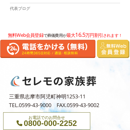
2025年8月
代表ブログ
2025年7月
2025年6月
16.5
無料Web会員登録
最大
万円割引
で葬儀費用が
されます！
2025年5月
2025年4月
2025年3月
2025年2月
2025年1月
2024年12月
三重県志摩市阿児町神明1253-11
2024年11月
TEL.0599-43-9000 FAX.0599-43-9002
2024年10月
お電話でのお問合せ
2024年9月
0800-000-2252
2024年8月