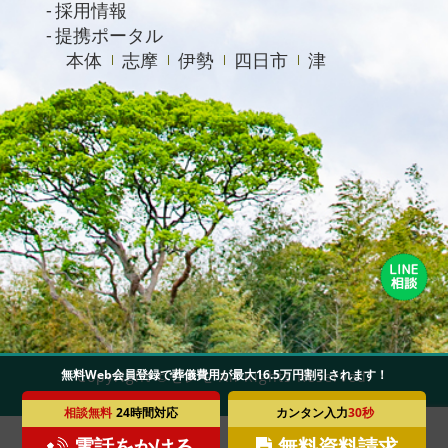
採用情報
提携ポータル
本体
志摩
伊勢
四日市
津
無料Web会員登録で葬儀費用が最大16.5万円割引されます！
Copyright ©セレモ All Rights Reserved.
相談無料
24時間対応
カンタン入力
30秒
電話をかける
無料資料請求