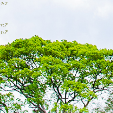
なみ店
かだ店
すお店
一般葬プラン