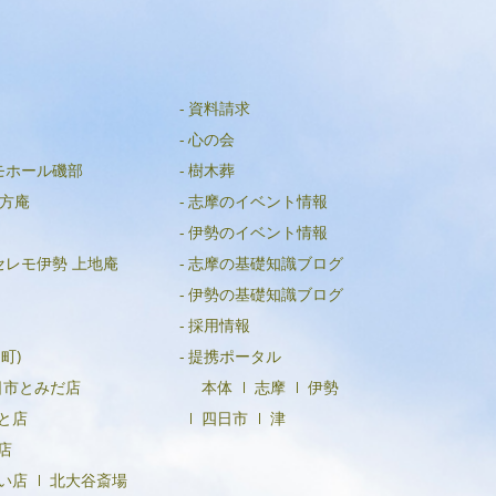
資料請求
心の会
モホール磯部
樹木葬
方庵
志摩のイベント情報
伊勢のイベント情報
セレモ伊勢 上地庵
志摩の基礎知識ブログ
伊勢の基礎知識ブログ
採用情報
町)
提携ポータル
日市とみだ店
本体
志摩
伊勢
と店
四日市
津
店
い店
北大谷斎場