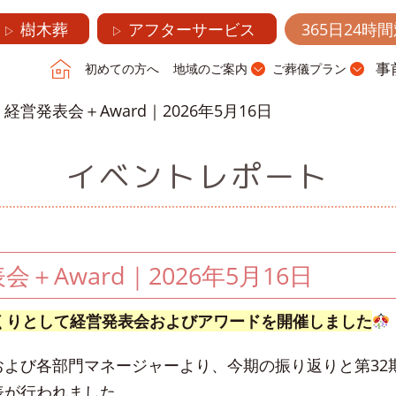
樹木葬
アフターサービス
365日24時
▷
▷
事
初めての方へ
地域のご案内
ご葬儀プラン
 経営発表会＋Award｜2026年5月16日
イベントレポート
会＋Award｜2026年5月16日
くくりとして経営発表会およびアワードを開催しました
および各部門マネージャーより、今期の振り返りと第32
表が行われました。