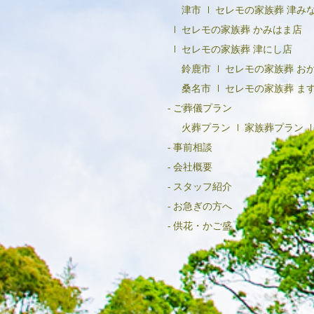
津市
セレモの家族葬 津み
セレモの家族葬 かみはま店
セレモの家族葬 津にし店
鈴鹿市
セレモの家族葬 お
桑名市
セレモの家族葬 ま
ご葬儀プラン
火葬プラン
家族葬プラン
事前相談
会社概要
スタッフ紹介
お急ぎの方へ
供花・かご盛