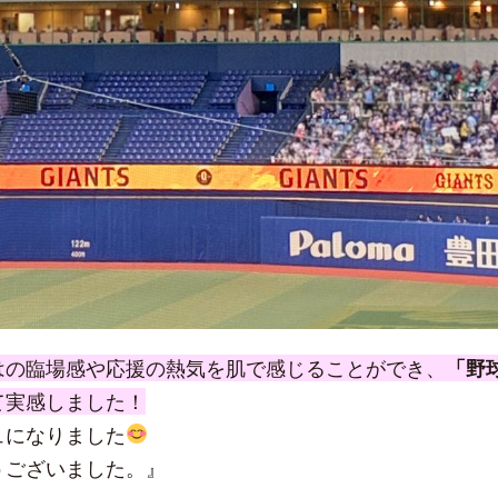
はの臨場感や応援の熱気を肌で感じることができ、
「野
て実感しました！
ュになりました
うございました。』