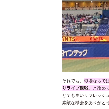
それでも、
球場ならで
りライブ観戦」
と改め
とても良いリフレッシ
素敵な機会をありがと