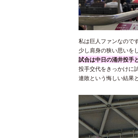
私は巨人ファンなので
少し肩身の狭い思いをし
試合は中日の涌井投手
投手交代をきっかけに
連敗という悔しい結果