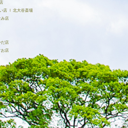
店
2020年6月
い店
北大谷斎場
なみ店
かだ店
すお店
一般葬プラン