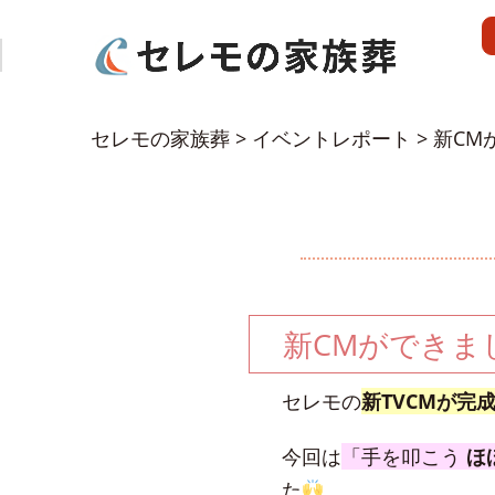
セレモの家族葬
>
イベントレポート
>
新CM
新CMができまし
セレモの
新TVCMが完
今回は
「手を叩こう
ほ
た