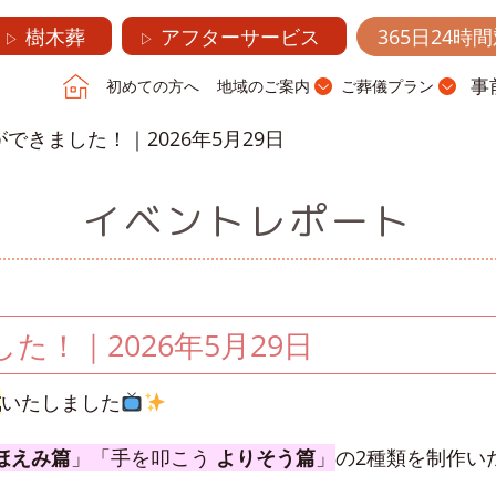
樹木葬
アフターサービス
365日24時
▷
▷
事
初めての方へ
地域のご案内
ご葬儀プラン
ができました！｜2026年5月29日
イベントレポート
た！｜2026年5月29日
成
いたしました
ほえみ篇
」「手を叩こう
よりそう篇
」
の2種類を制作い