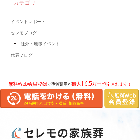
カテゴリ
2025年12月
2025年11月
イベントレポート
2025年10月
セレモブログ
2025年9月
社外・地域イベント
2025年8月
代表ブログ
2025年7月
2025年6月
16.5
無料Web会員登録
最大
万円割引
で葬儀費用が
されます！
2025年5月
2025年4月
2025年3月
2025年2月
2025年1月