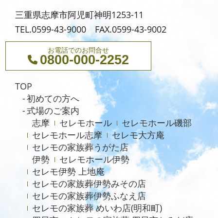
2024年12月
三重県志摩市阿児町神明1253-11
2024年11月
TEL.0599-43-9000 FAX.0599-43-9002
2024年10月
お電話でのお問合せ
2024年9月
0800-000-2252
2024年8月
TOP
2024年5月
初めての方へ
2023年7月
式場のご案内
志摩
セレモホール
セレモホール磯部
2021年4月
セレモホール志摩
セレモ大方庵
2020年6月
セレモの家族葬うがた店
伊勢
セレモホール伊勢
セレモ伊勢 上地庵
セレモの家族葬伊勢みその店
セレモの家族葬伊勢ふなえ店
セレモの家族葬 めいわ店(明和町)